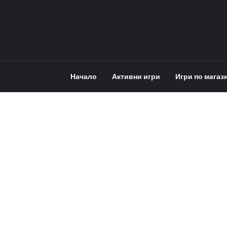
Начало
Активни игри
Игри по магаз