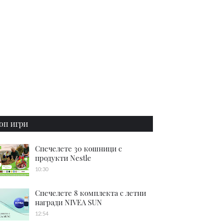
оп игри
Спечелете 30 кошници с
продукти Nestle
10:30
Спечелете 8 комплекта с летни
награди NIVEA SUN
12:54