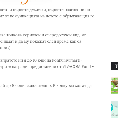
нето и първите думички, първите разговори по
т от комуникацията на детето с обръжаващия го
ва толкова сериозен и съсредоточен вид, че
снимат и да му покажат след време как са
ри :)
изпратете ни я до 10 юни на konkurs@marti-
Т
 трите награди, предоставени от VIVACOM Fund -
ай до 10 юни включително. В конкурса могат да
.