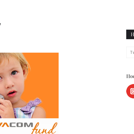
"
Н
Пос