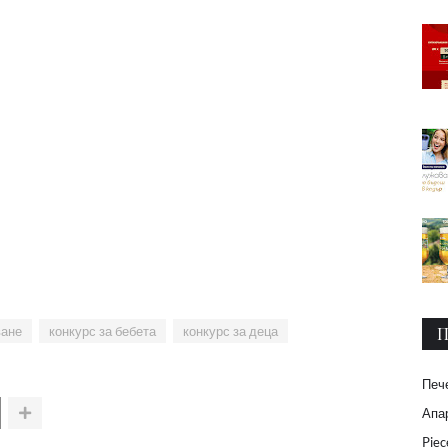
П
ване
конкурс за бебета
конкурс за деца
Печ
Апар
Piec