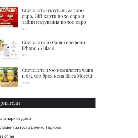
Спечелете пътуване за 5000
евро, Gift карти по 50 евро и
тайни пътувания по 500 евро
8:38
Спечелете 10 броя телефони
iPhone 16 Black
8:13
Спечелете 2500 комплекта чаши
и 632 500 броя кена Birra Moretti
20:18
риятели
ели пари от дома
тамент за гости Велико Търново
es of me