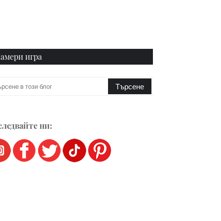
амери игра
ледвайте ни: