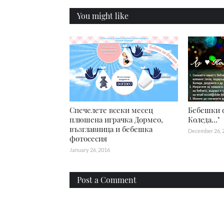
You might like
Спечелете всеки месец
Бебешки ф
плюшена играчка Дормео,
Коледа..."
възглавница и бебешка
December 26, 
фотосесия
January 26, 2016
Post a Comment