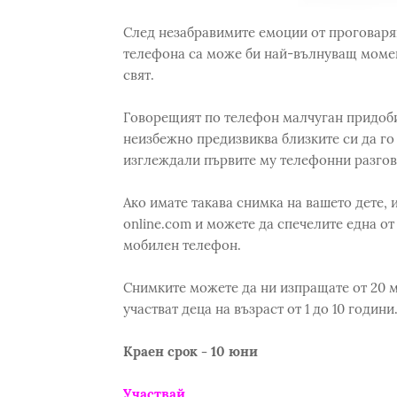
След незабравимите емоции от проговаря
телефона са може би най-вълнуващ момен
свят.
Говорещият по телефон малчуган придоби
неизбежно предизвиква близките си да го 
изглеждали първите му телефонни разгово
Ако имате такава снимка на вашето дете, 
online.com и можете да спечелите една от
мобилен телефон.
Снимките можете да ни изпращате от 20 м
участват деца на възраст от 1 до 10 години
Краен срок - 10 юни
Участвай