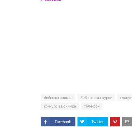
бебешка снимка
бебешки конкурси
гласу
конкурс за снимка
телефон
Facebook
Twitter