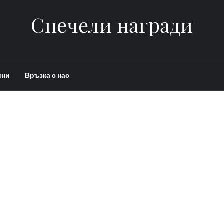
Спечели награди
ини
Връзка с нас