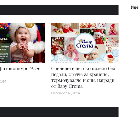
Идеи
отоконкурс "Аз ♥
Спечелете детско колело без
педали, столче за хранене,
термочувалче и още награди
2014
от Baby Crema
December 16, 2014