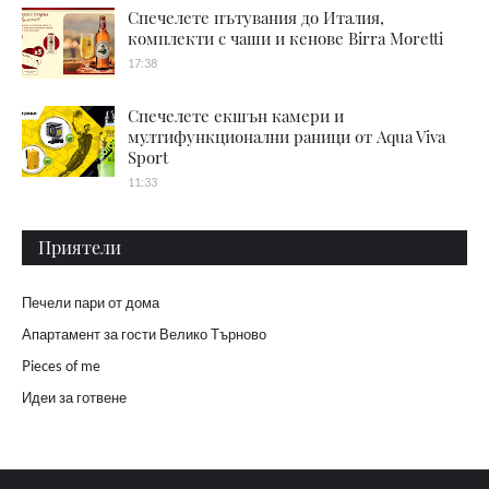
Спечелете пътувания до Италия,
комплекти с чаши и кенове Birra Moretti
17:38
Спечелете екшън камери и
мултифункционални раници от Aqua Viva
Sport
11:33
Приятели
Печели пари от дома
Апартамент за гости Велико Търново
Pieces of me
Идеи за готвене