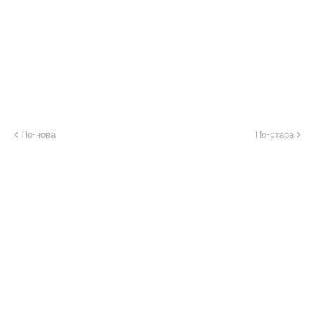
По-нова
По-стара