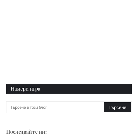
Намери игра
Последвайте ни: