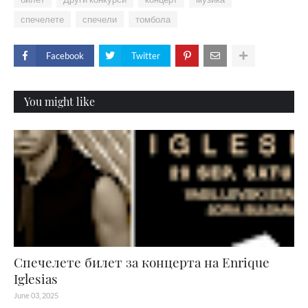
спечелете
спечели
томбола
Facebook
Twitter
You might like
Спечелете билет за концерта на Enrique
Iglesias
June 03, 2025