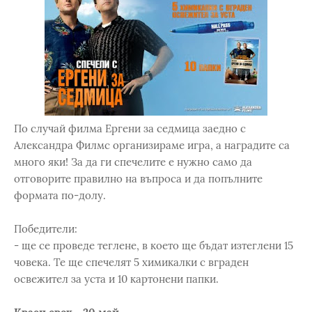
По случай филма Ергени за седмица заедно с
Александра Филмс организираме игра, а наградите са
много яки! За да ги спечелите е нужно само да
отговорите правилно на въпроса и да попълните
формата по-долу.
Победители:
- ще се проведe тегленe, в което ще бъдат изтеглени 15
човека. Те ще спечелят 5 химикалки с вграден
освежител за уста и 10 картонени папки.