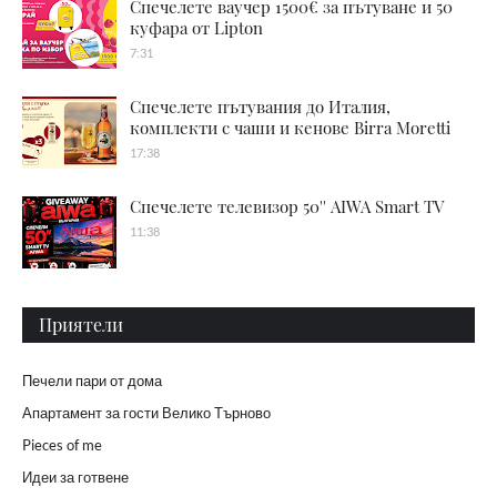
Спечелете ваучер 1500€ за пътуване и 50
куфара от Lipton
7:31
Спечелете пътувания до Италия,
комплекти с чаши и кенове Birra Moretti
17:38
Спечелете телевизор 50'' AIWA Smart TV
11:38
Приятели
Печели пари от дома
Апартамент за гости Велико Търново
Pieces of me
Идеи за готвене