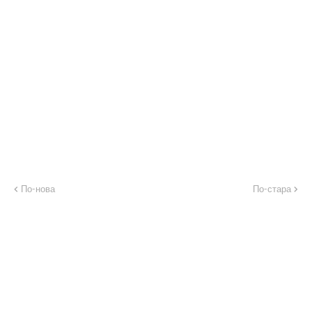
По-нова
По-стара