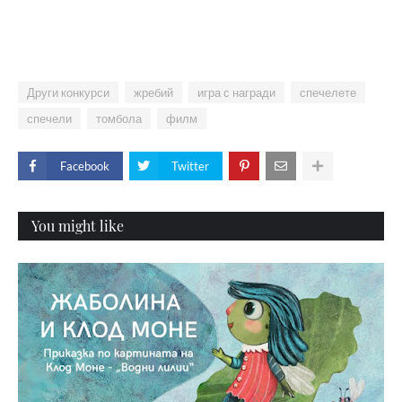
Други конкурси
жребий
игра с награди
спечелете
спечели
томбола
филм
Facebook
Twitter
You might like