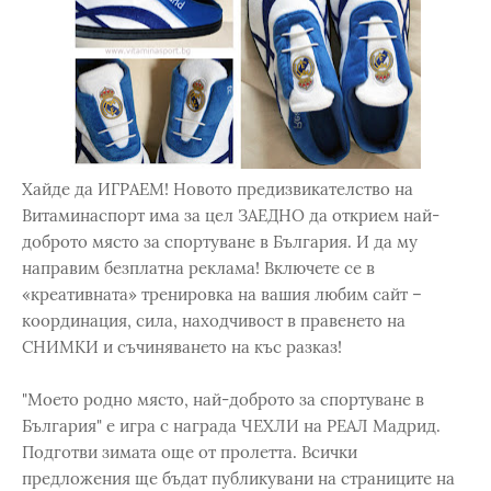
Хайде да ИГРАЕМ! Новото предизвикателство на
Витаминаспорт има за цел ЗАЕДНО да открием най-
доброто място за спортуване в България. И да му
направим безплатна реклама! Включете се в
«креативната» тренировка на вашия любим сайт –
координация, сила, находчивост в правенето на
СНИМКИ и съчиняването на къс разказ!
"Моето родно място, най-доброто за спортуване в
България" е игра с награда ЧЕХЛИ на РЕАЛ Мадрид.
Подготви зимата още от пролетта. Всички
предложения ще бъдат публикувани на страниците на