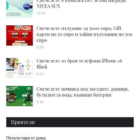
NIVEA SUN
12:54
Спечелете пътуване за 5000 евро, Gift
карти по 50 евро и тайни пътувания по 500
евро
8:38
Спечелете 10 броя телефони iPhone 16
Black
8:13
Спечелете почивка под звездите, раници,
бутилки за вода, външни батерии
9:18
Приятели
Печели пари от дома