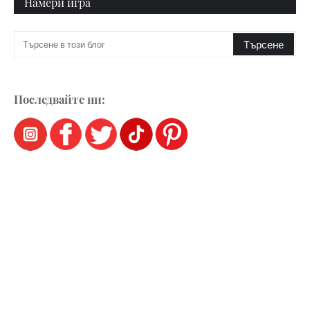
Намери игра
Последвайте ни: