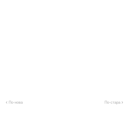
По-нова
По-стара