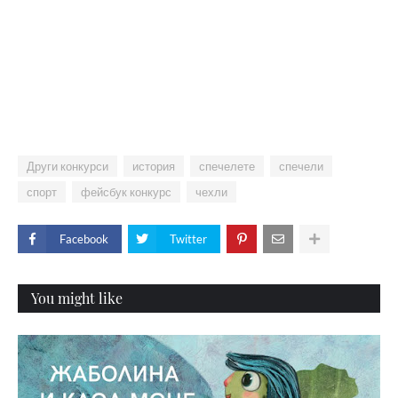
Други конкурси
история
спечелете
спечели
спорт
фейсбук конкурс
чехли
Facebook
Twitter
You might like