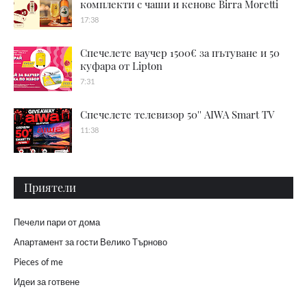
комплекти с чаши и кенове Birra Moretti
17:38
Спечелете ваучер 1500€ за пътуване и 50
куфара от Lipton
7:31
Спечелете телевизор 50'' AIWA Smart TV
11:38
Приятели
Печели пари от дома
Апартамент за гости Велико Търново
Pieces of me
Идеи за готвене