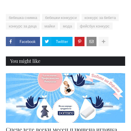
бебешка снимка
бебешки конкурси
конкурс за бебета
конкурс за деца
майки
мода
фейсбук конкурс
Facebook
Twitter
You might like
Спечелете всеки месец плюшена играчка