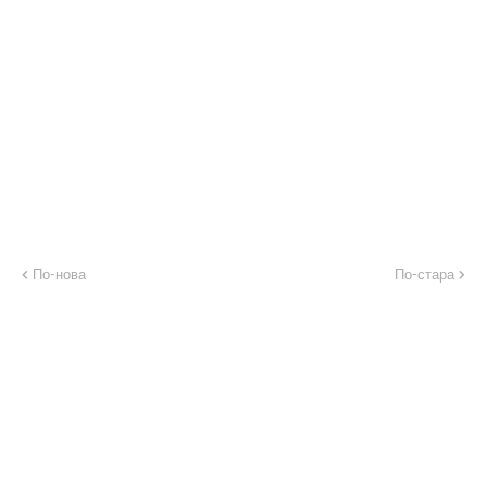
По-нова
По-стара