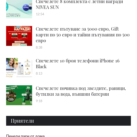
Спечелете 8 комплекта с летни награди
NIVEA SUN
12:54
Спечелете пътуване за 5000 евро, Gift
карти по 50 евро и тайни пътувания по 500
евро
8:38
Спечелете 10 броя телефони iPhone 16
Black
8:13
Спечелете почивка под звездите, раници,
бутилки за вода, външни батерии
9:18
Приятели
Печели пари от дома