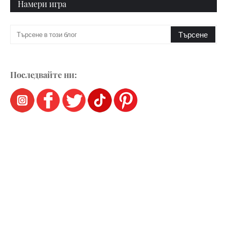
Намери игра
Последвайте ни: