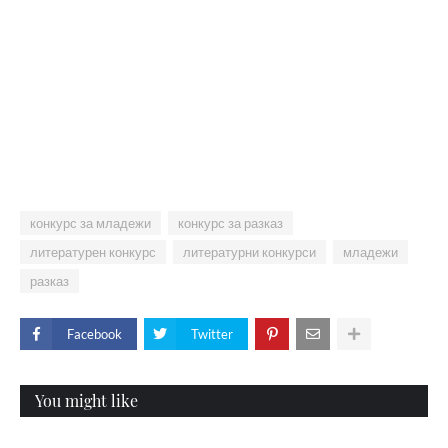
конкурс за младежи
конкурс за разказ
литературен конкурс
литературни конкурси
младежи
разказ
Facebook
Twitter
You might like