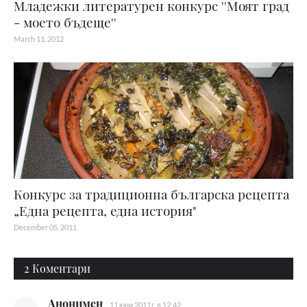
Младежки литературен конкурс ''Моят град
- моето бъдеще''
March 11, 2012
Конкурс за традиционна българска рецепта
„Една рецепта, една история"
December 05, 2011
2 Коментари
Анонимен
11 юни 2011 г. в 12:42