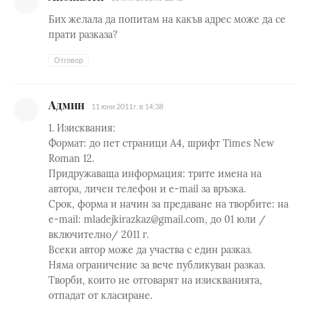
Бих желала да попитам на какъв адрес може да се
прати разказа?
Отговор
Админ
11 юни 2011 г. в 14:38
1. Изисквания:
Формат: до пет страници А4, шрифт Times New
Roman 12.
Придружаваща информация: трите имена на
автора, личен телефон и e-mail за връзка.
Срок, форма и начин за предаване на творбите: на
e-mail: mladejkirazkaz@gmail.com, до 01 юли /
включително/ 2011 г.
Всеки автор може да участва с един разказ.
Няма ограничение за вече публикуван разказ.
Творби, които не отговарят на изискванията,
отпадат от класиране.