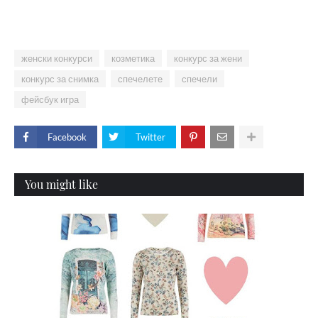
женски конкурси
козметика
конкурс за жени
конкурс за снимка
спечелете
спечели
фейсбук игра
Facebook
Twitter
You might like