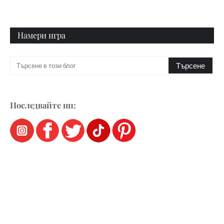
Намери игра
Последвайте ни: