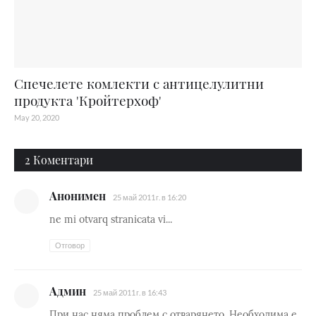
Спечелете комлекти с антицелулитни
продукта 'Кройтерхоф'
May 20, 2020
2 Коментари
Анонимен
25 май 2011 г. в 16:20
ne mi otvarq stranicata vi...
Отговор
Админ
25 май 2011 г. в 16:43
При нас няма проблем с отварянето. Необходима е