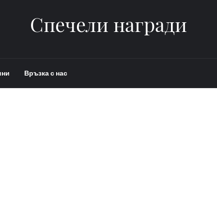
Спечели награди
ини
Връзка с нас