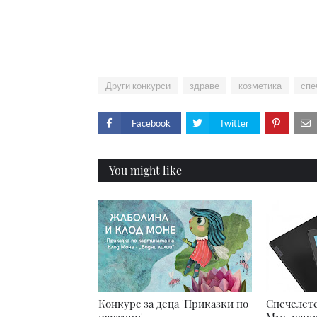
Други конкурси
здраве
козметика
спе
Facebook
Twitter
You might like
Конкурс за деца 'Приказки по
Спечелете