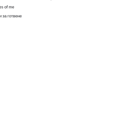
es of me
 за готвене