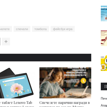
челете
спечели
томбола
фейсбук игра
П
Печ
 таблет Lenovo Tab
Спечелете парични награди в
Апар