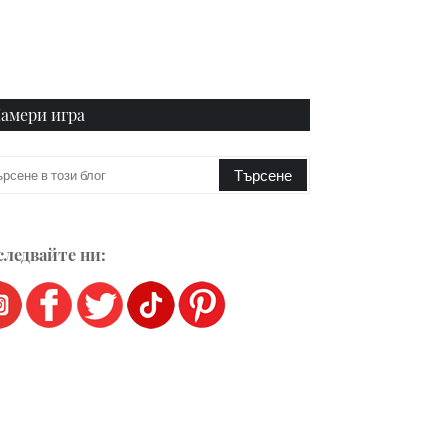
амери игра
ледвайте ни: