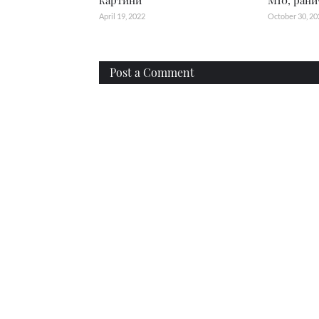
картини'
M10, рани
April 19, 2022
October 30, 20
Post a Comment