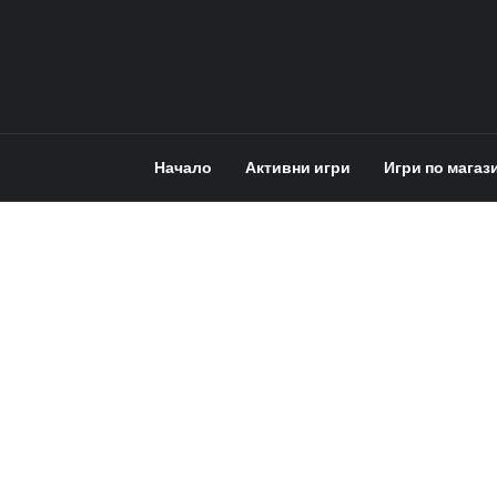
Начало
Активни игри
Игри по магаз