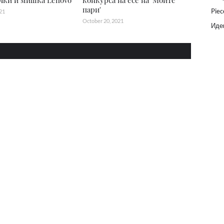
чки и мишка Lenovo
конкурса на есе на 'Моите
пари'
Piec
21
October 20, 2021
Идеи