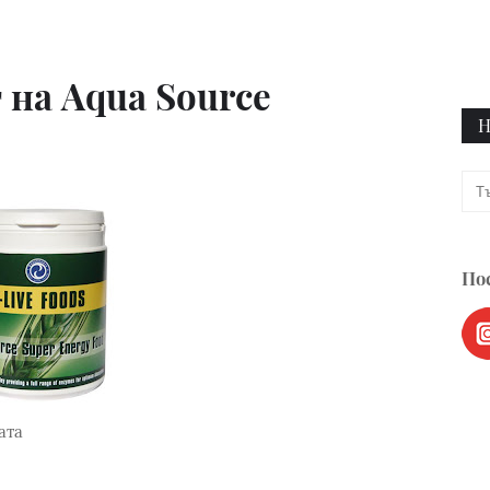
 на Aqua Source
Н
Пос
ата