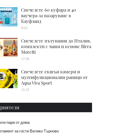
Спечелете 60 куфара и 40
ваучера за пазаруване в
Кауфланд
8:03
Спечелете пътувания до Италия,
комплекти с чаши и кенове Birra
Moretti
17:38
Спечелете екшън камери и
мултифункционални раници от
Aqua Viva Sport
11:33
риятели
ели пари от дома
тамент за гости Велико Търново