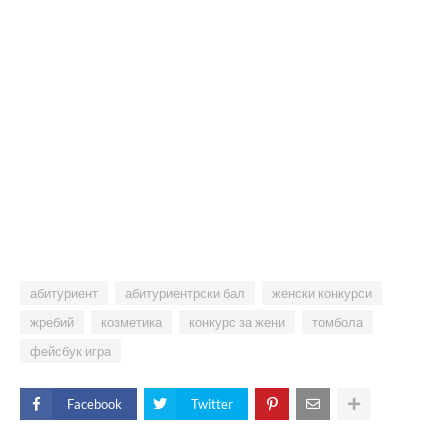
абитуриент
абитуриентрски бал
женски конкурси
жребий
козметика
конкурс за жени
томбола
фейсбук игра
Facebook
Twitter