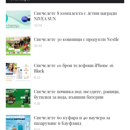
Спечелете 8 комплекта с летни награди
NIVEA SUN
12:54
Спечелете 30 кошници с продукти Nestle
10:30
Спечелете 10 броя телефони iPhone 16
Black
8:13
Спечелете почивка под звездите, раници,
бутилки за вода, външни батерии
9:18
Спечелете 60 куфара и 40 ваучера за
пазаруване в Кауфланд
8:03