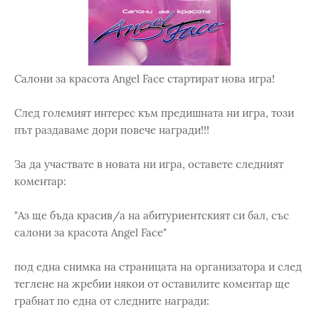
Салони за красота Angel Face стартират нова игра!
След големият интерес към предишната ни игра, този
път раздаваме дори повече награди!!!
За да участвате в новата ни игра, оставете следният
коментар:
"Аз ще бъда красив/а на абитуриентският си бал, със
салони за красота Angel Face"
под една снимка на страницата на организатора и след
теглене на жребии някои от оставилите коментар ще
грабнат по една от следните награди: