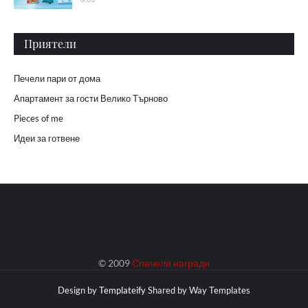
Приятели
Печели пари от дома
Апартамент за гости Велико Търново
Pieces of me
Идеи за готвене
© 2009
Спечели награди
Design by
Templateify
Shared by
Way Templates