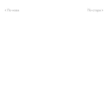
По-нова
По-стара