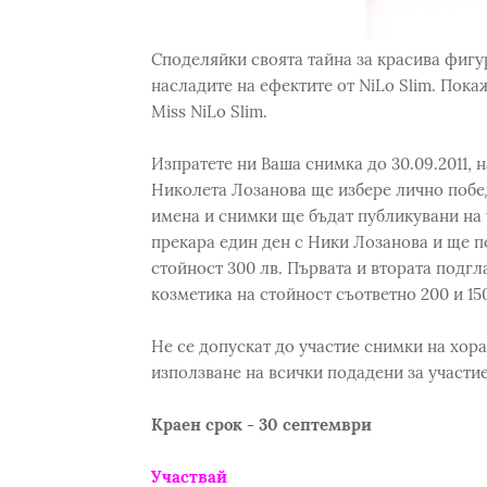
Споделяйки своята тайна за красива фигур
насладите на ефектите от NiLo Slim. Покаж
Miss NiLo Slim.
Изпратете ни Ваша снимка до 30.09.2011, н
Николета Лозанова ще избере лично побед
имена и снимки ще бъдат публикувани на w
прекара един ден с Ники Лозанова и ще п
стойност 300 лв. Първата и втората подг
козметика на стойност съответно 200 и 150
Не се допускат до участие снимки на хора
използване на всички подадени за участи
Краен срок - 30 септември
Участвай