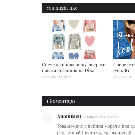
You might like
Спечелете красив пуловер от
Спечелете
новата колекция на DiKa
Ivon.BG
September 11, 2020
July 10, 2020
1 Коментари
Анонимен
20 април 2011 г. в 12:29
Това момиче с нейния морал е под вс
рекламира!Просто ужасна женичка!