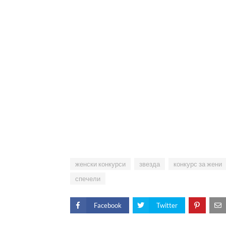
женски конкурси
звезда
конкурс за жени
спечели
Facebook
Twitter