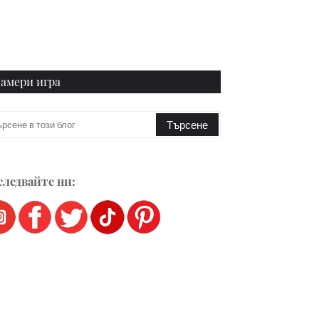
амери игра
ледвайте ни: