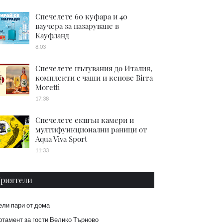
Спечелете 60 куфара и 40
ваучера за пазаруване в
Кауфланд
8:03
Спечелете пътувания до Италия,
комплекти с чаши и кенове Birra
Moretti
17:38
Спечелете екшън камери и
мултифункционални раници от
Aqua Viva Sport
11:33
риятели
ели пари от дома
тамент за гости Велико Търново