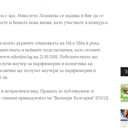
а с вас, Николета Лозанова се надява и Вие да се
ете и Вашата нова визия, като участвате в конкурса
а която държите опаковката на NiLo Slim в ръка.
ителката и нейните подгласнички, като техните
ww.niloslim.bg на 21.10.2011. Победителката ще
олучи ваучер за парфюмерия и козметика на
ласнички ще получат ваучери за парфюмерия и
Т
 лв.
 в неприличен вид. Правата за публикуване и
е снимки принадлежат на "Валмарк България" ЕООД.