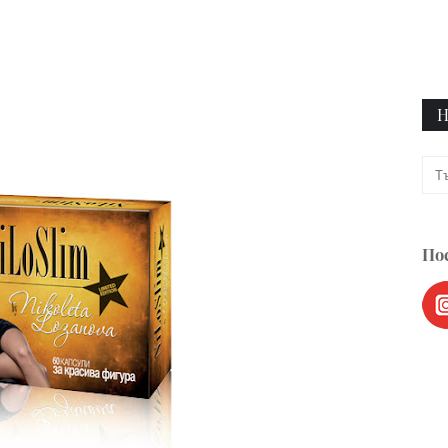
Н
Пос