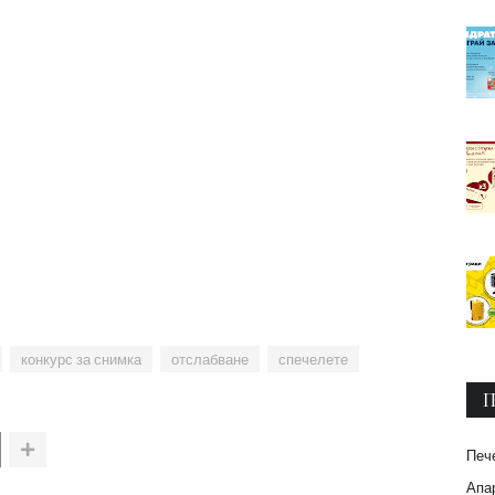
конкурс за снимка
отслабване
спечелете
П
Печ
Апар