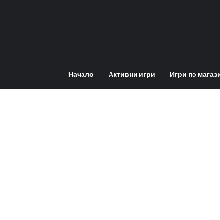
Начало
Активни игри
Игри по магаз