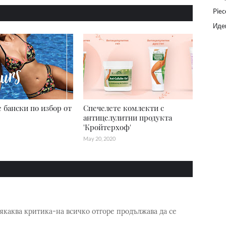
Piec
Идеи
 бански по избор от
Спечелете комлекти с
антицелулитни продукта
'Кройтерхоф'
May 20, 2020
якаква критика-на всичко отгоре продължава да се