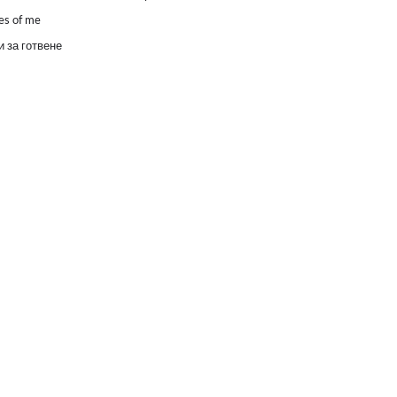
es of me
 за готвене