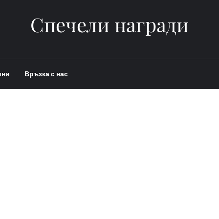
Спечели награди
ини
Връзка с нас