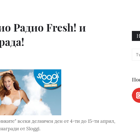
о Радио Fresh! и
Н
рада!
Пос
нките" всеки делничен ден от 4-ти до 15-ти април,
награди от Sloggi.