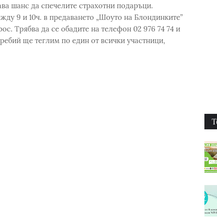
дава шанс да спечелите страхотни подаръци.
жду 9 и 10ч. в предаването „Шоуто на Блондинките”
ос. Трябва да се обадите на телефон 02 976 74 74 и
жребий ще теглим по един от всички участници,
Т