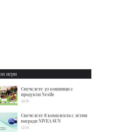
оп игри
Спечелете 30 кошници с
продукти Nestle
10:30
Спечелете 8 комплекта с летни
награди NIVEA SUN
12:54