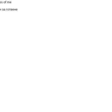
es of me
 за готвене