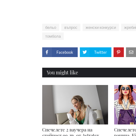
бельо
въпрос
женски конкурси
жреби
томбола
Facebook
Twitter
You might like
Спечелете 2 ваучера на
Спечелете
стойност 99 лв. от Astratex
раница, Fi