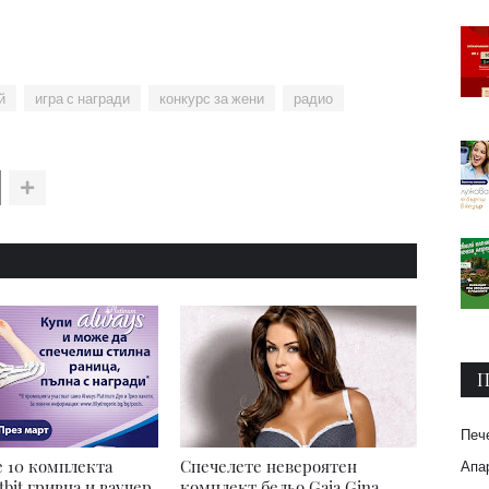
й
игра с награди
конкурс за жени
радио
П
Печ
 10 комплекта
Спечелете невероятен
Апар
tbit гривна и ваучер
комплект бельо Gaia Gina