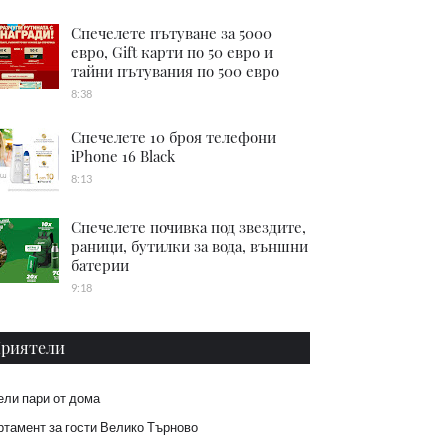
Спечелете пътуване за 5000
евро, Gift карти по 50 евро и
тайни пътувания по 500 евро
8:38
Спечелете 10 броя телефони
iPhone 16 Black
8:13
Спечелете почивка под звездите,
раници, бутилки за вода, външни
батерии
9:18
риятели
ели пари от дома
тамент за гости Велико Търново