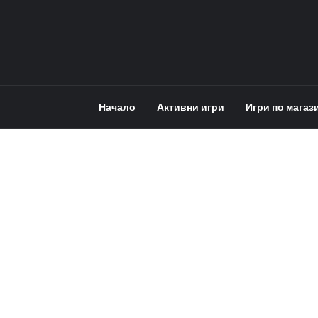
Начало
Активни игри
Игри по магаз