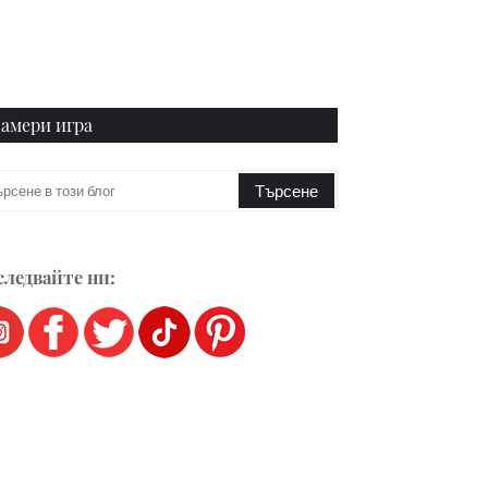
амери игра
ледвайте ни: