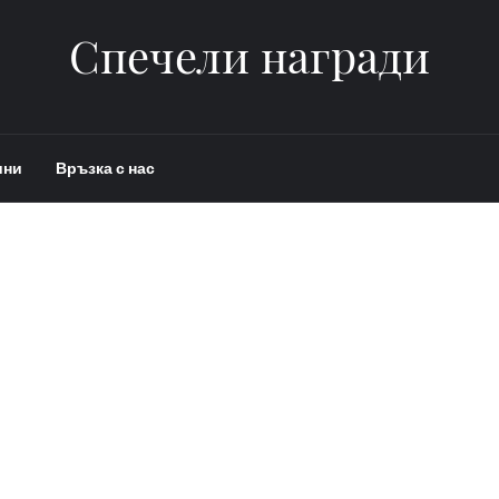
Спечели награди
ини
Връзка с нас