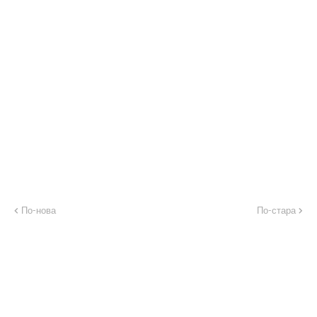
По-нова
По-стара