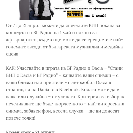
От 7 до 21 април можете да спечелите ВИП покана за
концерта на БГ Радио на 1 май и покана за
афтърпартито, където ще може да се срещнете с най-
големите звезди от българската музикална и медийна
сцена!
КАК: Участвайте в играта на БГ Радио и Dacia – “Стани
ВИП с Dacia и БГ Радио” – качвайте ваши снимки – с
ваши близки или приятели - с автомобил Diaca в
страницата на Dacia във Facebook. Колата може да е
ваша или случайна – от улицата. Критерият за избор на
печелившите ще бъде творчеството – най-интересната
снимка, забавен фон, весела случка – ще ви донесат
повече точки!
Kраен срок - 21 април