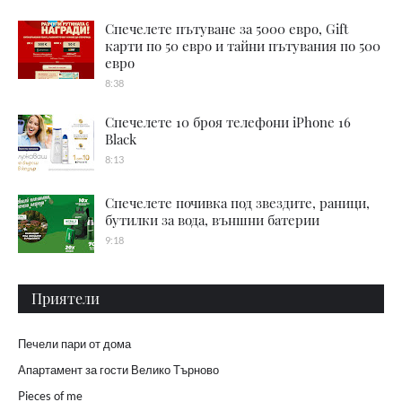
Спечелете пътуване за 5000 евро, Gift
карти по 50 евро и тайни пътувания по 500
евро
8:38
Спечелете 10 броя телефони iPhone 16
Black
8:13
Спечелете почивка под звездите, раници,
бутилки за вода, външни батерии
9:18
Приятели
Печели пари от дома
Апартамент за гости Велико Търново
Pieces of me