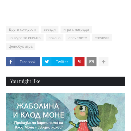
Други конкурси
звезди
игра с награди
конкурс за снимка
покана
спечелете
спечели
фейсбук игра
Facebook
Twitter
You might like