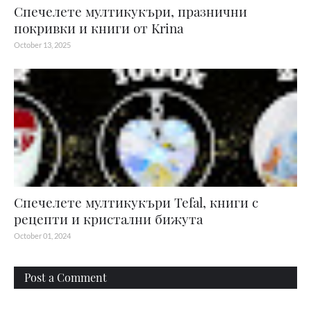
Спечелете мултикукъри, празнични
покривки и книги от Krina
October 13, 2025
Спечелете мултикукъри Tefal, книги с
рецепти и кристални бижута
October 01, 2024
Post a Comment