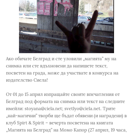
Ако обичате Белград и сте уловили „магията” му на
снимка или сте вдъхновени да напишете текст,
посветен на града, може да участвате в конкурса на
издателство Сиела!
От 01 до 15 април изпращайте своите впечатления от
Белград под формата на снимка или текст на следните
имейли: stoyana@ciela.net; svetlyo@ciela.net. Трите
„най-магични” творби ще бъдат обявени (и наградени) в
клуб Spirt & Spirit – вечерта посветена на книгата
„Магията на Белград” на Момо Капор (27 април, 19 часа,