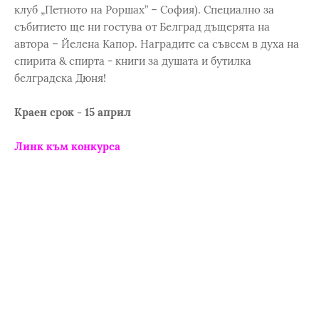
клуб „Петното на Роршах” – София). Специално за
събитието ще ни гостува от Белград дъщерята на
автора – Йелена Капор. Наградите са съвсем в духа на
спирита & спирта - книги за душата и бутилка
белградска Дюня!
Краен срок - 15 април
Линк към конкурса