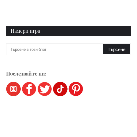
Намери игра
Последвайте ни: