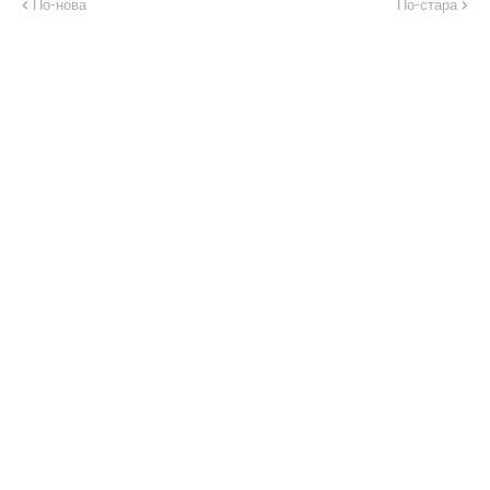
По-нова
По-стара