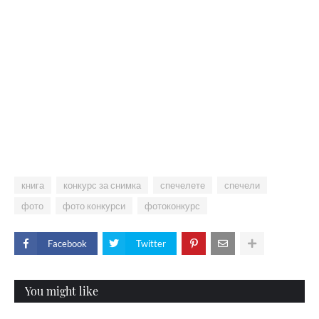
книга
конкурс за снимка
спечелете
спечели
фото
фото конкурси
фотоконкурс
Facebook
Twitter
You might like