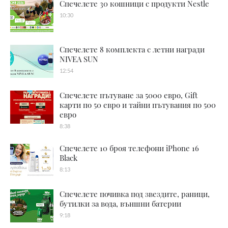
Спечелете 30 кошници с продукти Nestle
10:30
Спечелете 8 комплекта с летни награди
NIVEA SUN
12:54
Спечелете пътуване за 5000 евро, Gift
карти по 50 евро и тайни пътувания по 500
евро
8:38
Спечелете 10 броя телефони iPhone 16
Black
8:13
Спечелете почивка под звездите, раници,
бутилки за вода, външни батерии
9:18