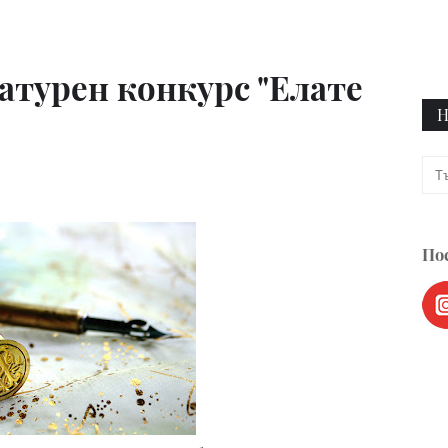
турен конкурс "Елате
Н
Пос