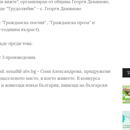
и вижте", организиран от община Георги Дамяново,
ще "Трудолюбие" - с. Георги Дамяново
 "Гражданска поезия" , "Гражданска проза" и
5-годишна възраст).
ъде преди това.
т 3 произведения.
l: sonal1@ abv.bg - Соня Александрова, придружени
Т
 населеното място, в което живеете. В конкурса
на и живеещи извън България, пишещи на български