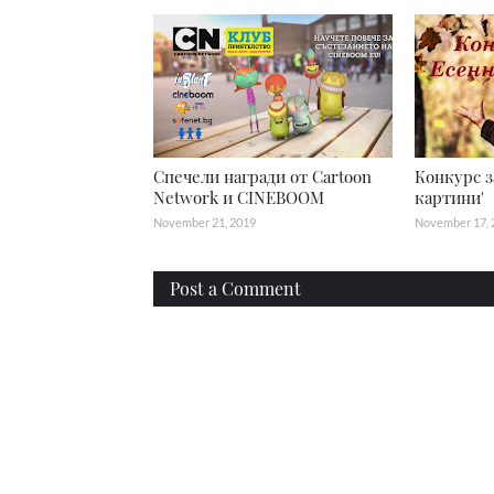
Спечели награди от Cartoon
Конкурс з
Network и CINEBOOM
картини'
November 21, 2019
November 17, 
Post a Comment