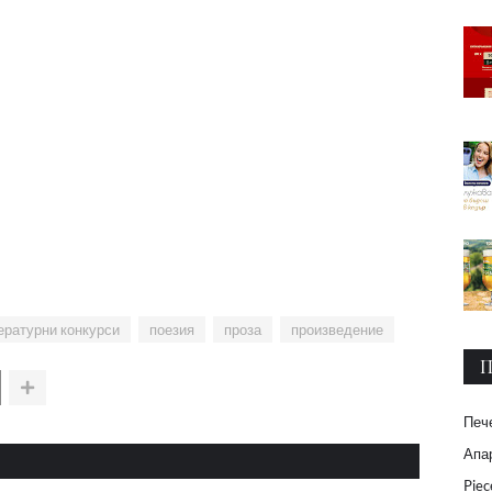
ературни конкурси
поезия
проза
произведение
П
Печ
Апар
Piec