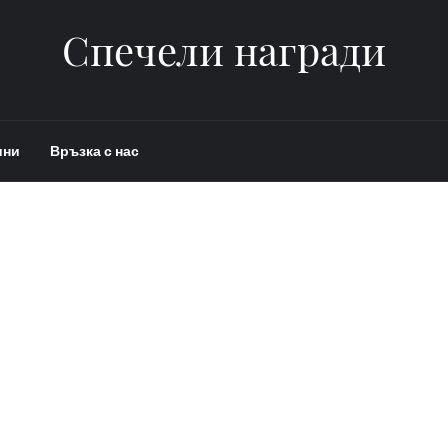
Спечели награди
ини
Връзка с нас