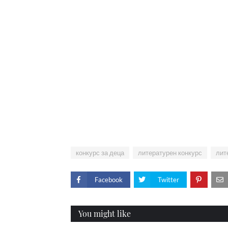
конкурс за деца
литературен конкурс
лит
Facebook
Twitter
You might like