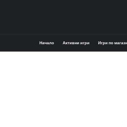
Начало
Активни игри
Игри по магаз