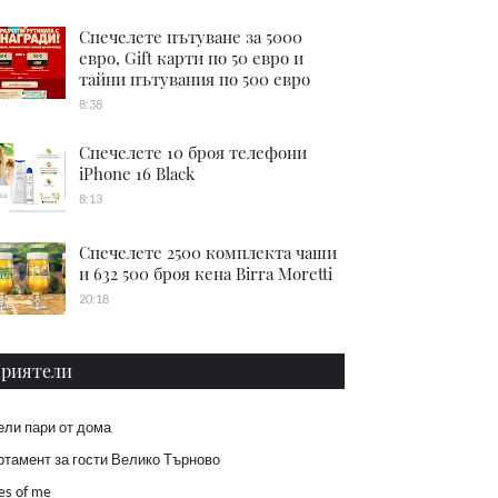
Спечелете пътуване за 5000
евро, Gift карти по 50 евро и
тайни пътувания по 500 евро
8:38
Спечелете 10 броя телефони
iPhone 16 Black
8:13
Спечелете 2500 комплекта чаши
и 632 500 броя кена Birra Moretti
20:18
риятели
ели пари от дома
тамент за гости Велико Търново
es of me