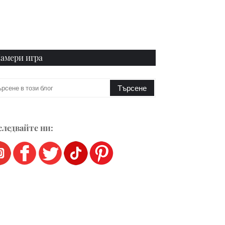
амери игра
ледвайте ни: