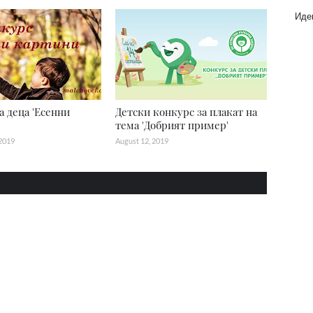
Идеи
а деца 'Есенни
Детски конкурс за плакат на
тема 'Добрият пример'
2019
August 12, 2019