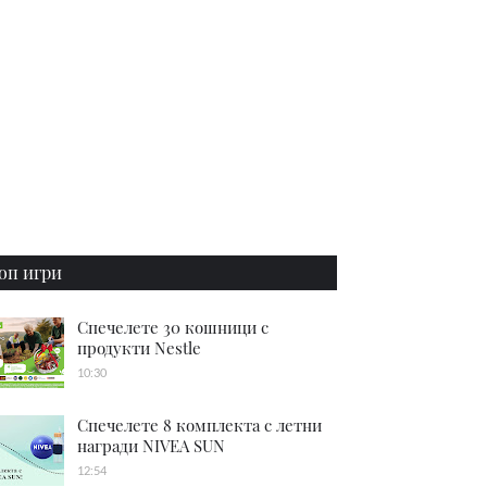
оп игри
Спечелете 30 кошници с
продукти Nestle
10:30
Спечелете 8 комплекта с летни
награди NIVEA SUN
12:54