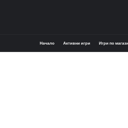
Начало
Активни игри
Игри по магаз