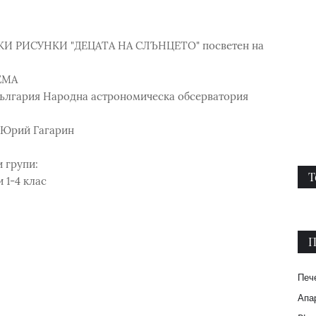
И РИСУНКИ "ДЕЦАТА НА СЛЪНЦЕТО" посветен на
ЕМА
 България Народна астрономическа обсерватория
т Юрий Гагарин
 групи:
Т
 1-4 клас
П
Печ
Апар