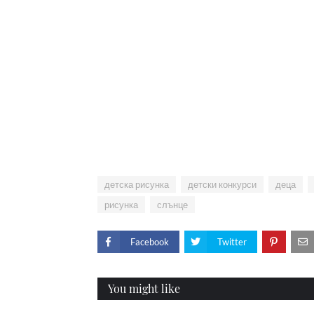
детска рисунка
детски конкурси
деца
рисунка
слънце
Facebook
Twitter
You might like