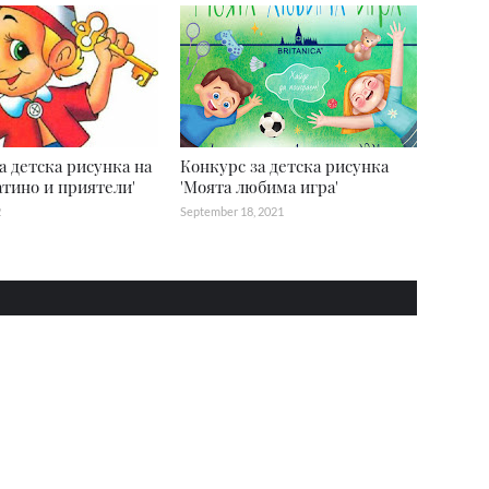
а детска рисунка на
Конкурс за детска рисунка
атино и приятели'
'Mоята любима игра'
2
September 18, 2021