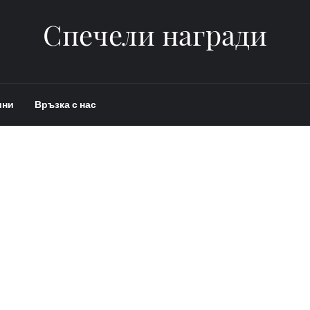
Спечели награди
ини
Връзка с нас