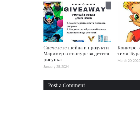
Спечелете шейна и продукти
Конкурс з
Маример в конкурс за детска
тема 'Бур
рисунка
March 20, 202
January 28, 2024
Post a Comment