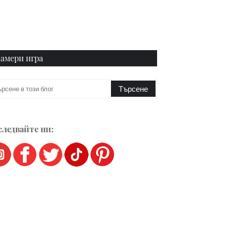
амери игра
ледвайте ни: