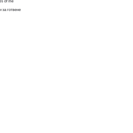
es of me
 за готвене