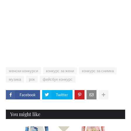
женски конкурси
конкурс за жени
конкурс за снимка
музика
рок
фейсбук конкурс
Facebook
Twitter
You might like