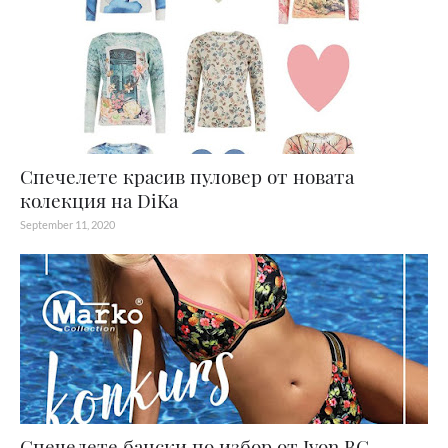
Спечелете красив пуловер от новата
колекция на DiKa
September 11, 2020
Спечелете бански по избор от Ivon.BG