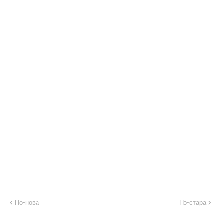
По-нова
По-стара