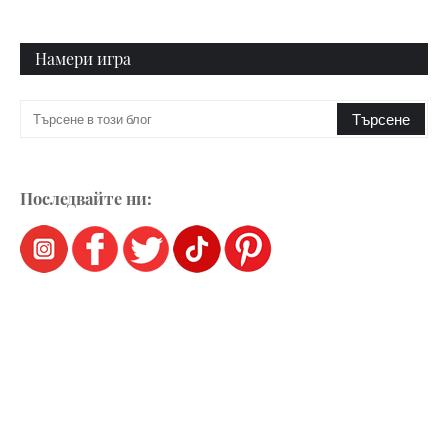
Намери игра
Последвайте ни: