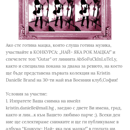
Ако сте готина мацка, която слуша готина музика,
участвайте в КОНКУРСА: „НАЙ- ЯКА РОК МАЦКА!” и
спечелете топ "Gutar" от линията AbSoFuCkInLuTeLy,
както и специална покана за двама за ревюто, на което
ще бъде представена първата колекция на Kristin
Danielle Brand на 30-ти май във Военния клуб,София!
Условия за участие:
1. Изпратете Ваша снимка на имейл
kristin.danielle@mail.bg , заедно с двете Ви имена, град,
както и лин...к към Вашето любимо парче ;). Всеки ден
ние ще селектираме снимките и ще ги публикуваме в
албума “Конкурс: Най- яка рок мацка!” в групата ни.