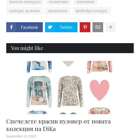
женски конкурси
козметика
компания
конкурс за жени
приятелки
фейсбук конкурс
Facebook
Twitter
You might like
Спечелете красив пуловер от новата
колекция на DiKa
September 11, 2020