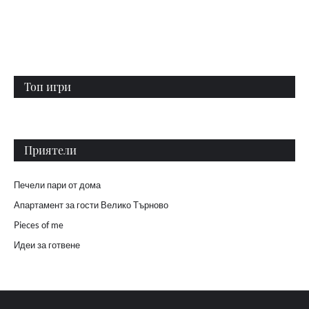
Топ игри
Приятели
Печели пари от дома
Апартамент за гости Велико Търново
Pieces of me
Идеи за готвене