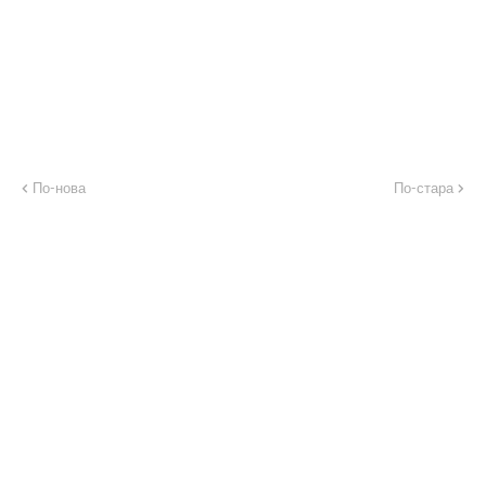
По-нова
По-стара