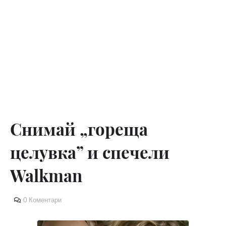
Снимай „гореща
целувка” и спечели
Walkman
0 Коментари