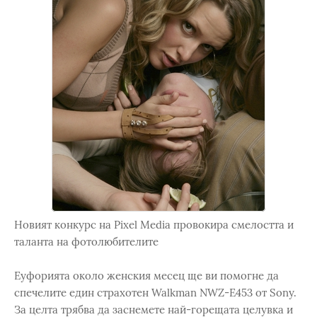
Новият конкурс на Pixel Media провокира смелостта и
таланта на фотолюбителите
Еуфорията около женския месец ще ви помогне да
спечелите един страхотен Walkman NWZ-E453 от Sony.
За целта трябва да заснемете най-горещата целувка и