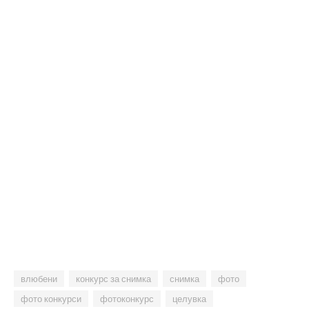
влюбени
конкурс за снимка
снимка
фото
фото конкурси
фотоконкурс
целувка