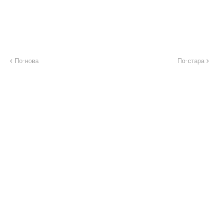
По-нова
По-стара