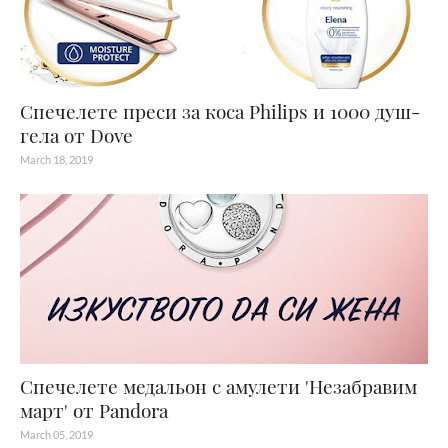
Спечелете преси за коса Philips и 1000 душ-
гела от Dove
March 18, 2019
Спечелете медальон с амулети 'Незабравим
март' от Pandora
March 05, 2019