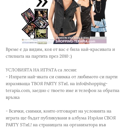
Време е да видим, коя от вас е била най-красивата и
стилната на партита през 2010 :)
УСЛОВИЯTA НА ИГРАТА са лесни:
- Изпрати най-яката си снимка от любимото си парти
изразяваща ТВОЯ PARTY STиL на info@shopping-
terapia.com, заедно с твоето име и телефон за обратна
връзка
- Всички, снимки, които отговарят на условията на
играта ще бъдат публикувани в албума ИзрАзи СВОЯ
PARTY STиL! на страницата на организатора във