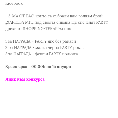
Facebook
- 3-МА ОТ ВАС, които са събрали най-голвям брой
„ХАРЕСВА МИ„ под своята снимка ще спечелят PARTY
дрехи от SHOPPING-TERAPIA.com:
1 ва НАГРАДА – PARTY яке без ръкави
2 ра НАГРАДА - малка черна PARTY рокля
3 та НАГРАДА - фешън PARTY поличка
Краен срок - 00:00h на 15 януари
Линк към конкурса