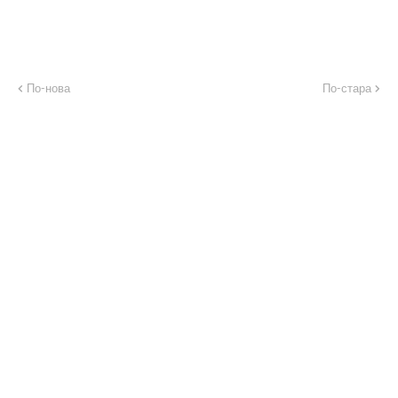
По-нова
По-стара