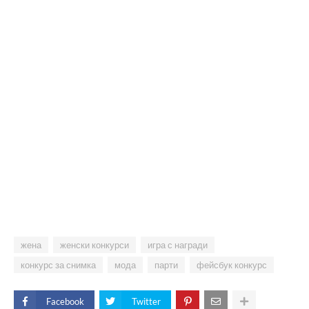
жена
женски конкурси
игра с награди
конкурс за снимка
мода
парти
фейсбук конкурс
Facebook
Twitter